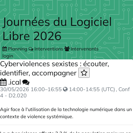
Skip to main content
Journées du Logiciel
Libre 2026
Planning
Interventions
Intervenants
login
Cyberviolences sexistes : écouter,
identifier, accompagner
.ical
30/05/2026
16:00
–
16:55
14:00-14:55 (UTC)
, Conf
4 - D2.020
Agir face à l'utilisation de la technologie numérique dans un
contexte de violence systémique.