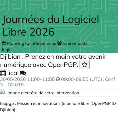
Skip to main content
Journées du Logiciel
Libre 2026
Planning
Interventions
Intervenants
login
Djibian : Prenez en main votre avenir
numérique avec OpenPGP.
.ical
30/05/2026
11:00
–
11:55
09:00-09:55 (UTC)
, Conf
3 - D2.018
foopgp : Mission et innovations (monnaie libre, OpenPGP ID,
Djibian).