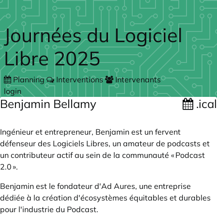
Skip to main content
Journées du Logiciel
Libre 2025
Planning
Interventions
Intervenants
login
Benjamin Bellamy
.ical
Ingénieur et entrepreneur,
Benjamin
est un fervent
défenseur des Logiciels Libres, un amateur de podcasts et
un contributeur actif au sein de la communauté «
Podcast
2.0
».
Benjamin est le fondateur d'
Ad Aures
, une entreprise
dédiée à la création d'écosystèmes équitables et durables
pour l'industrie du Podcast.