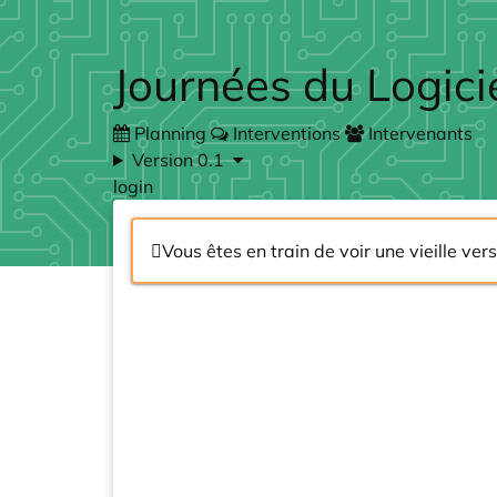
Skip to main content
Journées du Logici
Planning
Interventions
Intervenants
Version 0.1
login
Vous êtes en train de voir une vieille ve