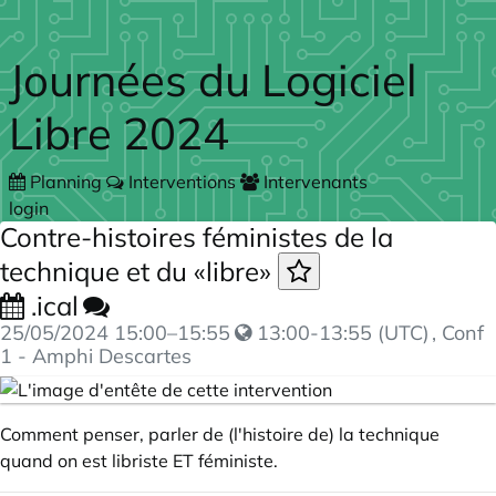
Skip to main content
Journées du Logiciel
Libre 2024
Planning
Interventions
Intervenants
login
Contre-histoires féministes de la
technique et du «libre»
.ical
25/05/2024
15:00
–
15:55
13:00-13:55 (UTC)
, Conf
1 - Amphi Descartes
Comment penser, parler de (l'histoire de) la technique
quand on est libriste ET féministe.