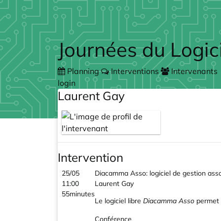
Skip to main content
Journées du Logic
Planning
Interventions
Intervenants
login
Laurent Gay
Intervention
25/05
Diacamma Asso: logiciel de gestion asso
11:00
Laurent Gay
55minutes
Le logiciel libre
Diacamma Asso
permet d
Conférence